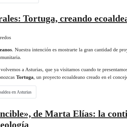
ales: Tortuga, creando ecoaldea
deanos
. Nuestra intención es mostrarte la gran cantidad de p
omunitaria.
 volvemos a Asturias, que ya visitamos cuando te presentamo
conozcas
Tortuga
, un proyecto ecoaldeano creado en el concej
oaldea en Asturias
ncible», de Marta Elías: la cont
ueología