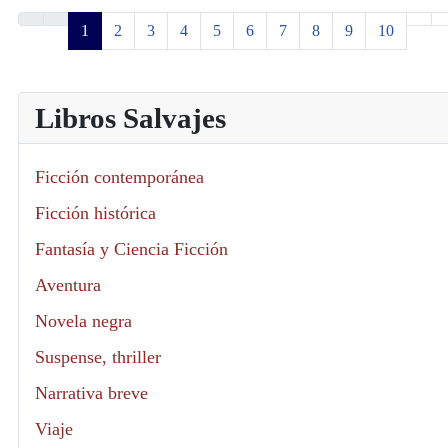
1
2
3
4
5
6
7
8
9
10
Libros Salvajes
Ficción contemporánea
Ficción histórica
Fantasía y Ciencia Ficción
Aventura
Novela negra
Suspense, thriller
Narrativa breve
Viaje