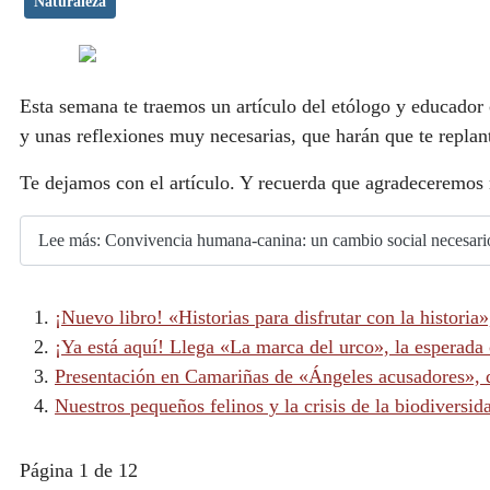
Naturaleza
Esta semana te traemos un artículo del etólogo y educador
y unas reflexiones muy necesarias, que harán que te repla
Te dejamos con el artículo. Y recuerda que agradeceremos 
Lee más: Convivencia humana-canina: un cambio social necesari
¡Nuevo libro! «Historias para disfrutar con la historia
¡Ya está aquí! Llega «La marca del urco», la esperada
Presentación en Camariñas de «Ángeles acusadores», 
Nuestros pequeños felinos y la crisis de la biodiversid
Página 1 de 12