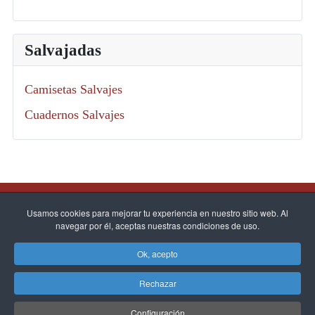
Salvajadas
Camisetas Salvajes
Cuadernos Salvajes
Usamos cookies para mejorar tu experiencia en nuestro sitio web. Al
navegar por él, aceptas nuestras condiciones de uso.
Condiciones venta
Copyright © 2026
Ok, acepto
Privacidad
Los Libros del
Descargar libros
Rechazar
Salvaje. Todos los
Accesibilidad
Cookies
Configuración
derechos reservados.