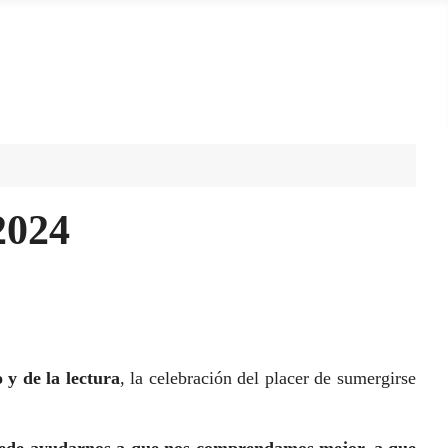
2024
o y de la lectura
, la celebración del placer de sumergirse
uede ayudarnos a que nos comprendamos mejor, a que